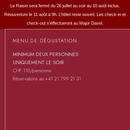
Le Raisin sera fermé du 26 juillet au soir au 10 août inclus.
Réouverture le 11 août à 9h. L’hôtel reste ouvert. Les check-in et
check-out s’effectueront au Major Davel.
MENU DE DÉGUSTATION
MINIMUM DEUX PERSONNES
UNIQUEMENT LE SOIR
CHF 110/personne
Réservations au
+41 21 799 21 31
BIENVENUE À