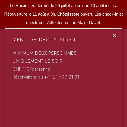
Le Raisin sera fermé du 26 juillet au soir au 10 août inclus.
Réouverture le 11 août à 9h. L’hôtel reste ouvert. Les check-in et
check-out s’effectueront au Major Davel.
MENU DE DÉGUSTATION
MINIMUM DEUX PERSONNES
UNIQUEMENT LE SOIR
CHF 110/personne
Réservations au
+41 21 799 21 31
L'HÔTEL DE
L'AUBERGE DU
RAISIN